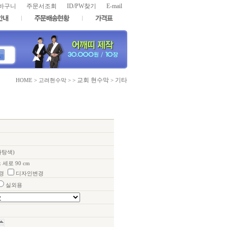
바구니
주문서조회
ID/PW찾기
E-mail
교회 현수막
기타
HOME > 고려현수막 > >
>
바탕색)
x 세로 90 cm
경
디자인변경
실외용