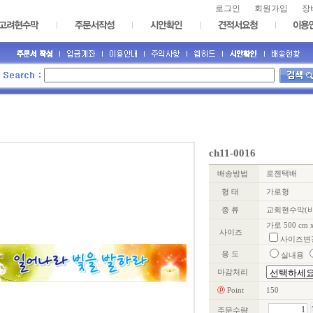
로그인
회원가입
장
ch11-0016
배송방법
로젠택배
형 태
가로형
종 류
교회현수막(
가로 500 cm 
사이즈
사이즈변
용 도
실내용
마감처리
ⓟ
Point
150
주문수량